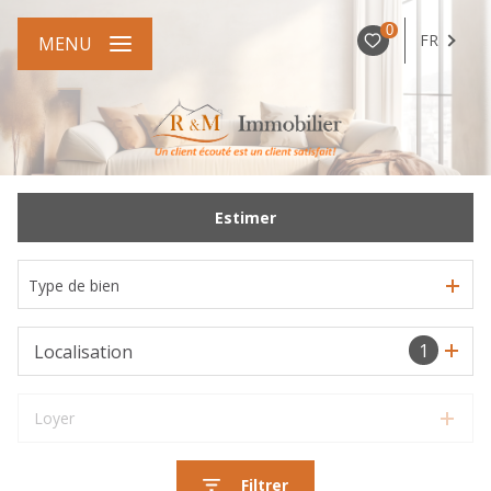
0
FR
MENU
Estimer
Type de bien
1
Localisation
Loyer
Filtrer