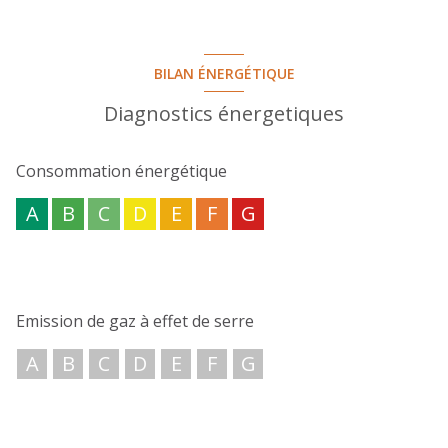
BILAN ÉNERGÉTIQUE
Diagnostics énergetiques
Consommation énergétique
A
B
C
D
E
F
G
Emission de gaz à effet de serre
A
B
C
D
E
F
G