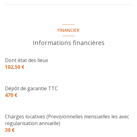
pièce à vivre
26.6 m²
chambre
12 m²
FINANCIER
salle d'eau
2.83 m²
Informations financières
Dont état des lieux
102,50 €
Dépôt de garantie TTC
470 €
Charges locatives (Previsionnelles mensuelles les avec
regularisation annuelle)
30 €