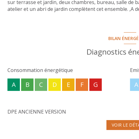
sur terrasse et jardin, deux chambres, bureau, salle de b
atelier et un abri de jardin complètent cet ensemble. ,A d
BILAN ÉNERG
Diagnostics én
Consommation énergétique
Emi
A
B
C
D
E
F
G
A
DPE ANCIENNE VERSION
VOIR LE DÉT