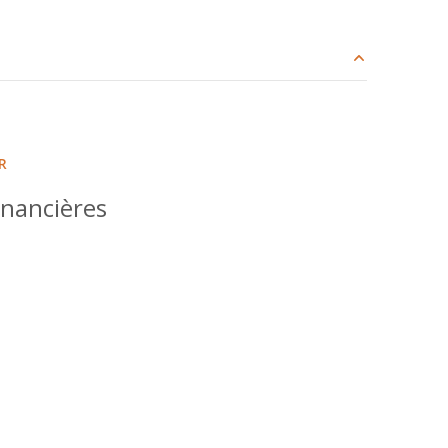
228 m²
15.50 m²
R
5.31 m²
inancières
8.78 m²
34.68 m²
9 m²
4.39 m²
7.41 m²
2.85 m²