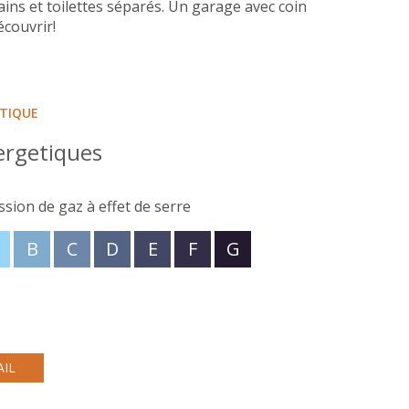
ains et toilettes séparés. Un garage avec coin
écouvrir!
ÉTIQUE
ergetiques
ssion de gaz à effet de serre
B
C
D
E
F
G
AIL