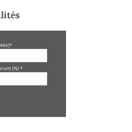
9.40 m²
lités
10.54 m²
3.57 m²
2.04 m²
ées)*
10 m²
4.36 m²
runt (%) *