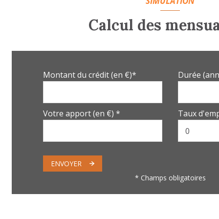
SIMULATION
Chambre
Calcul des mensua
Chambre
Salle de Bain
Toilettes
Montant du crédit (en €)*
Durée (ann
Garage
Atelier
Votre apport (en €) *
Taux d'emp
ENVOYER
* Champs obligatoires