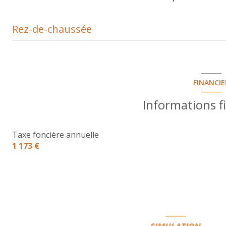
Rez-de-chaussée
Parcelle
Terrasse
FINANCIE
Entrée
Informations f
Cuisine aménagée
Taxe foncière annuelle
Séjour
1 173 €
Terrasse
Dégagement
Bureau
Dressing