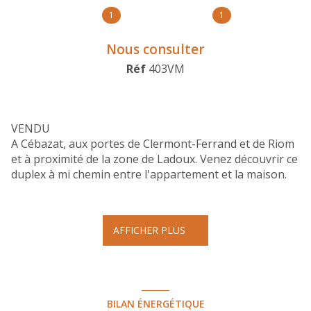
1
1
Nous consulter
Réf
403VM
VENDU
A Cébazat, aux portes de Clermont-Ferrand et de Riom
et à proximité de la zone de Ladoux. Venez découvrir ce
duplex à mi chemin entre l'appartement et la maison.
En effet, sans voisin ni au-dessu, ni en-dessous, vous
pourrez profiter pleinement des 62m² qui s'offrent à
vous. Tout d'abord au rez-de-chaussée, vous profiterez
AFFICHER PLUS
d'une entrée qui donne sur la pièce de vie avec sa
cuisine semi-ouverte toutes deux donnant directement
sur l'espace extérieur où vous pourrez manger
tranquillement ou encore profiter du soleil. L'étage est
dédié à la partie nuit avec ses 2 chambres et sa salle de
BILAN ÉNERGÉTIQUE