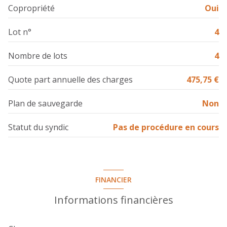
salle de bain
4.17 m²
terrasse
Copropriété
Oui
Lot n°
4
Nombre de lots
4
Quote part annuelle des charges
475,75 €
Plan de sauvegarde
Non
Statut du syndic
Pas de procédure en cours
FINANCIER
Informations financières