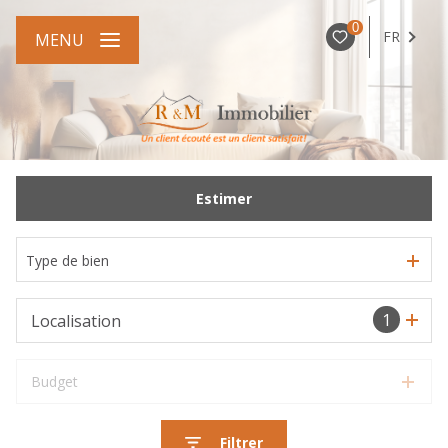
0
FR
MENU
Estimer
Type de bien
1
Localisation
Budget
Filtrer