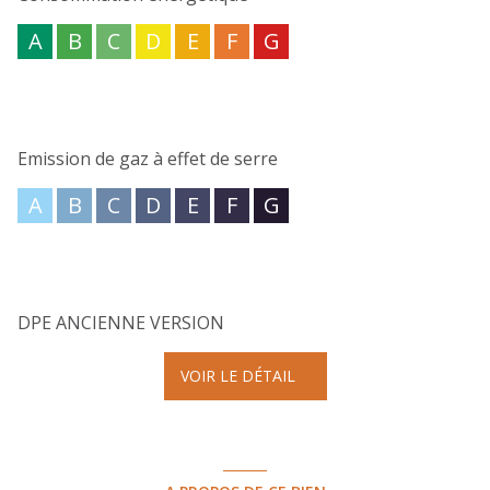
A
B
C
D
E
F
G
Emission de gaz à effet de serre
A
B
C
D
E
F
G
DPE ANCIENNE VERSION
VOIR LE DÉTAIL