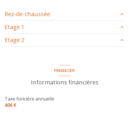
Rez-de-chaussée
Etage 1
Garage
25 m²
Etage 2
Cave
6.5 m²
Dégagement
4.14 m²
Toilettes
1.27 m²
Combles aménageables
0 m²
Cuisine aménagée
11.8 m²
FINANCIER
Chambre
14.25 m²
Informations financières
Taxe foncière annuelle
406 €