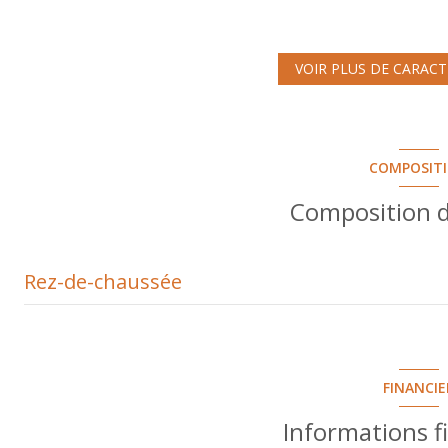
cuisine séparée (semi-équipée)
1 garage(s)
VOIR PLUS DE CARACT
exposition Nord-Sud
COMPOSIT
1 niveau(x)
Composition d
arboré
Rez-de-chaussée
entrée
salon/sejour
FINANCIE
cuisine
Informations f