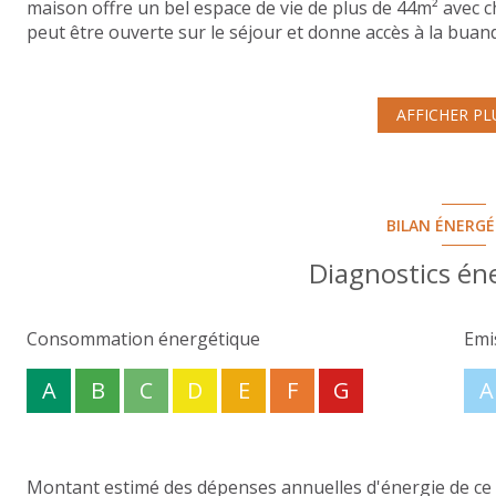
maison offre un bel espace de vie de plus de 44m² avec 
peut être ouverte sur le séjour et donne accès à la buand
chambres dont une avec sa propre salle de douche, un b
confort de tous.Pour manger à l'air libre ou encore que 
beau jardin clos et arboré exposé Sud avec terrasse couv
AFFICHER PL
intéresse et que vous souhaitez en savoir plus ou encore
agence R&M Immobilier se tient à votre disposition.
Les informations sur les risques auxquels ce bien est ex
BILAN ÉNERG
Diagnostics én
Consommation énergétique
Emi
A
B
C
D
E
F
G
A
Montant estimé des dépenses annuelles d'énergie de ce