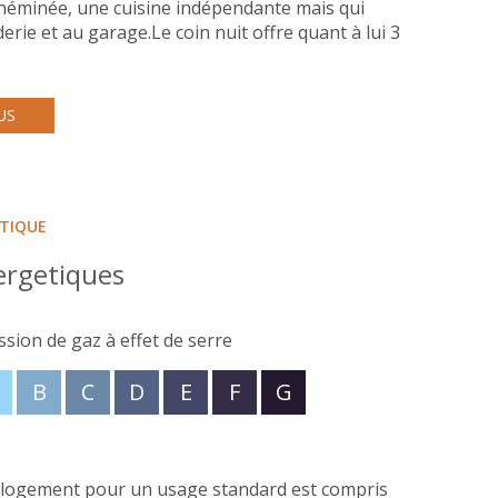
chéminée, une cuisine indépendante mais qui
erie et au garage.Le coin nuit offre quant à lui 3
ureau et une seconde salle de douche pour le
les enfants puissent jouer en toute quiétude, un
erte est au rendez-vous. Si ce bien vous
US
 si vous voulez organiser une visite, votre
posé sont disponibles sur le site
Géorisques
ÉTIQUE
ergetiques
ssion de gaz à effet de serre
B
C
D
E
F
G
 logement pour un usage standard est compris