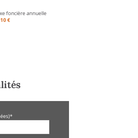
3.42 m²
xe foncière annuelle
6.89 m²
310 €
9.23 m²
8.51 m²
13.53 m²
3 m²
5.16 m²
lités
3 m²
13.50 m²
ées)*