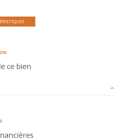
Chauffage central : chaudière (gaz)
1 parking(s)
ÉRISTIQUES
1 côté(s) mitoyen(s)
ION
terrasse
e ce bien
piscinable
2.83 m²
44.13 m²
R
8.33 m²
inancières