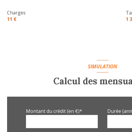
buanderie
Charges
Ta
bureau
11 €
1 
chambre
chambre
chambre
salle d'eau
SIMULATION
Dégagement
Calcul des mensua
salle d'eau
garage
Montant du crédit (en €)*
Durée (ann