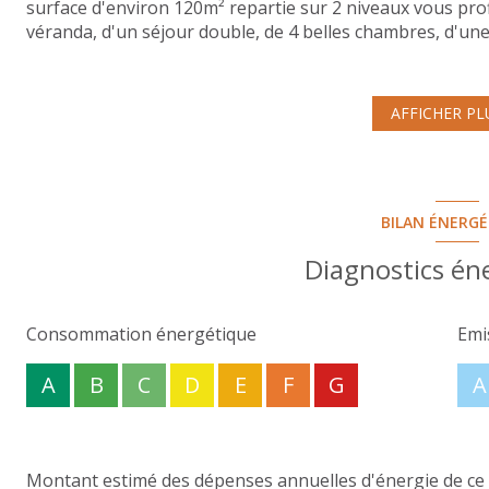
surface d'environ 120m² repartie sur 2 niveaux vous pro
véranda, d'un séjour double, de 4 belles chambres, d'une
garage attenant avec une cave en sous-sol complètent ce
arboré de près de 1 000m². Pour les périodes de fortes c
piscine enterrée entourée d'une terrasse et sécurisée. Al
AFFICHER PL
des questions ou bien si tout simplement une visite s'i
se fera un plaisir de vous renseigner et vous accompagn
Les informations sur les risques auxquels ce bien est ex
BILAN ÉNERG
Diagnostics én
Consommation énergétique
Emi
A
B
C
D
E
F
G
A
Montant estimé des dépenses annuelles d'énergie de ce