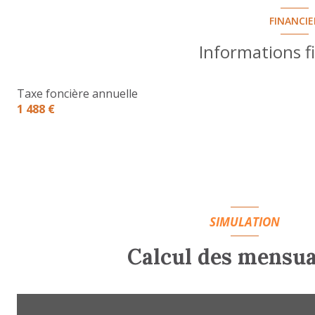
salle d'eau
salle de bain
FINANCIE
WC
chambre
Informations f
chambre
chambre
chambre
Taxe foncière annuelle
1 488 €
garage
SIMULATION
Calcul des mensua