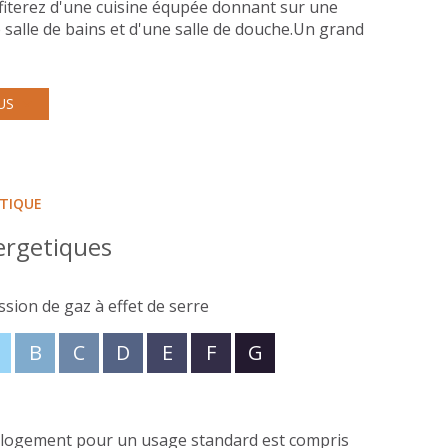
fiterez d'une cuisine équpée donnant sur une
 salle de bains et d'une salle de douche.Un grand
t ensemble niché au coeur d'un terrain clos et
haleur, vous pourrez vous rafraichir grâce à une
ors, si ce bien vous intéresse et que vous avez
US
mpose, contactez votre agence R&M Immobilier qui
er!
posé sont disponibles sur le site
Géorisques
ÉTIQUE
ergetiques
ssion de gaz à effet de serre
B
C
D
E
F
G
 logement pour un usage standard est compris