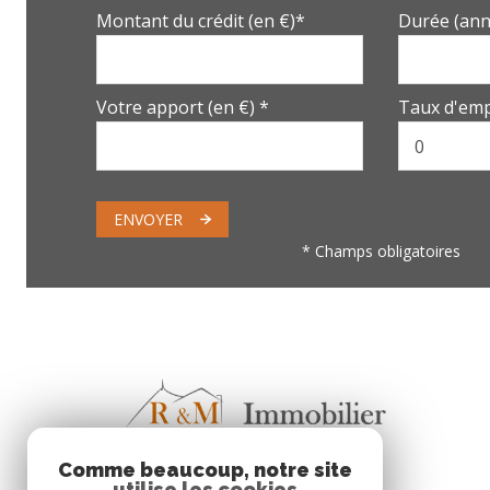
Montant du crédit (en €)*
Durée (ann
Votre apport (en €) *
Taux d'emp
ENVOYER
* Champs obligatoires
Comme beaucoup, notre site
utilise les cookies