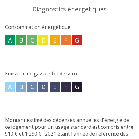
présents sur l'avant. Des travaux sont nécessaires,
certes, mais le potentiel est bel et bien réel! Un
Diagnostics énergetiques
logement avantageux à un prix intéressant pour une
première acquisition immobilière ou un investissement
Consommation énergétique
locatif! Votre agence R&M Immobilier se tient à votre
disposition si vous voulez en savoir plus.
A
B
C
D
E
F
G
Les informations sur les risques auxquels ce bien est
exposé sont disponibles sur le site
Géorisques
Emission de gaz à effet de serre
A
B
C
D
E
F
G
Montant estimé des dépenses annuelles d'énergie de
ce logement pour un usage standard est compris entre
910 € et 1 290 € . 2021 étant l'année de référence des