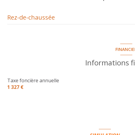
Rez-de-chaussée
Terrain
Terrasse
FINANCIE
Hall
Informations f
Placards
Taxe foncière annuelle
Pièce de vie
1 327 €
Cuisine aménagée
Buanderie
Bureau
Dégagement