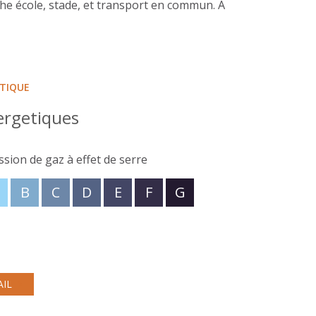
che école, stade, et transport en commun. A
ÉTIQUE
ergetiques
ssion de gaz à effet de serre
B
C
D
E
F
G
AIL