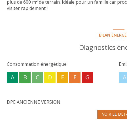
plus de 600 m² de terrain. Idéale pour un famille car pro
visiter rapidement !
BILAN ÉNERG
Diagnostics én
Consommation énergétique
Emi
A
B
C
D
E
F
G
A
DPE ANCIENNE VERSION
VOIR LE DÉT