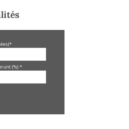
10.96 m²
lités
10.42 m²
9.73 m²
14 m²
ées)*
5.36 m²
1.57 m²
runt (%) *