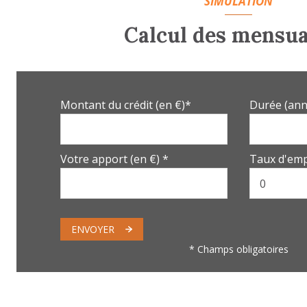
SIMULATION
Chambre
Calcul des mensua
Chambre
Chambre
Chambre avec salle d'eau
Montant du crédit (en €)*
Durée (ann
Salle de Bain
W.C.
Votre apport (en €) *
Taux d'emp
ENVOYER
* Champs obligatoires