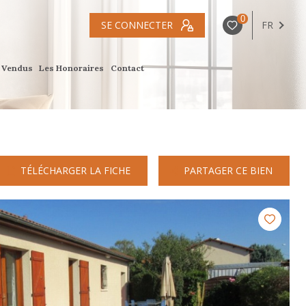
0
SE CONNECTER
FR
s Vendus
Les Honoraires
Contact
TÉLÉCHARGER LA FICHE
PARTAGER CE BIEN