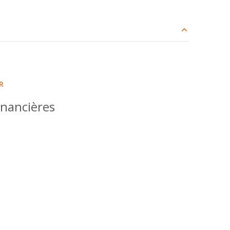
607 m²
0 m²
R
7 m²
inancières
2 m²
36 m²
12 m²
7 m²
11 m²
4.32 m²