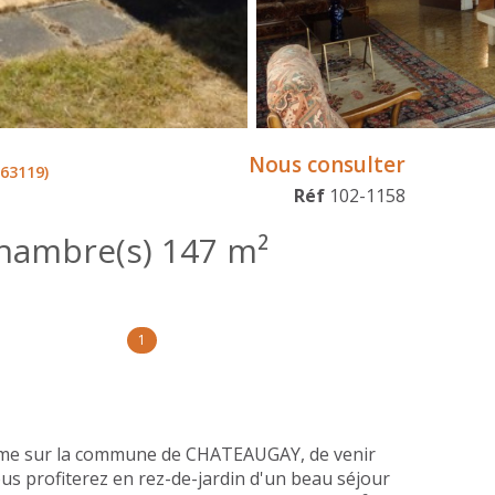
Nous consulter
63119)
Réf
102-1158
Maison 6 pièce(s) 4 chambre(s) 147 m²
1
lme sur la commune de CHATEAUGAY, de venir
ous profiterez en rez-de-jardin d'un beau séjour