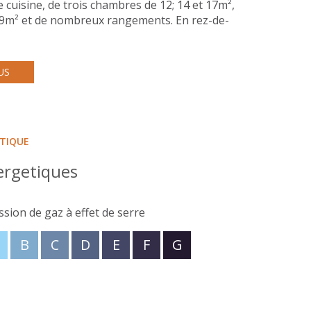
cuisine, de trois chambres de 12; 14 et 17m²,
n 9m² et de nombreux rangements. En rez-de-
nte desservant une quatrième chambre avec sa
aménager et un garage de près de 40m².L'ensemble
,Honoraires d'agence de 5.75% TTC inclus.
US
ÉTIQUE
ergetiques
ssion de gaz à effet de serre
B
C
D
E
F
G