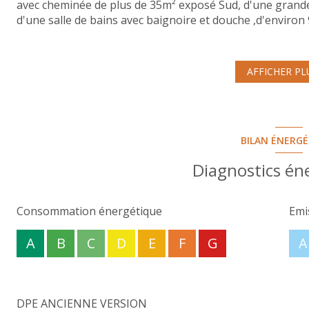
avec cheminée de plus de 35m² exposé Sud, d'une grande 
d'une salle de bains avec baignoire et douche ,d'enviro
chaussée, vous jouirez d'une seconde entrée indépenda
salle de douche privative, une buanderie, une pièce à 
est situé sur une parcelle de terrain de près de 800m². 
AFFICHER PL
BILAN ÉNERG
Diagnostics én
Consommation énergétique
Emi
A
B
C
D
E
F
G
A
DPE ANCIENNE VERSION