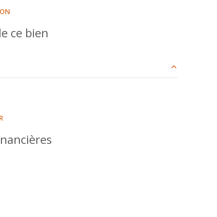
ION
e ce bien
14.10 m²
38.71 m²
R
33.70 m²
inancières
24.53 m²
4.87 m²
4.40 m²
9.88 m²