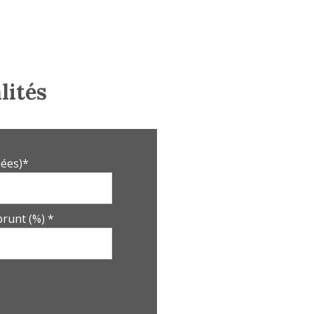
9.73 m²
12 m²
791 m²
lités
17 m²
8.70 m²
1.35 m²
ées)*
6.95 m²
12 m²
runt (%) *
0 m²
37.15 m²
7.30 m²