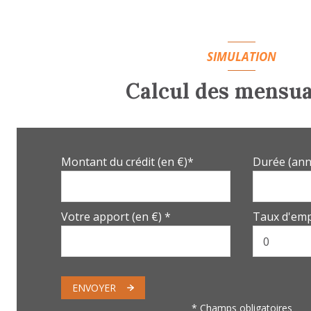
Entrée
Chambre avec placards
SIMULATION
Parcelle
Calcul des mensua
Chambre
SDB+Douche
Toilettes
Montant du crédit (en €)*
Durée (ann
Dégagement
Cuisine aménagée équipée
Votre apport (en €) *
Taux d'emp
Terrasse
Séjour avec cheminée
Entrée avec placard
ENVOYER
* Champs obligatoires