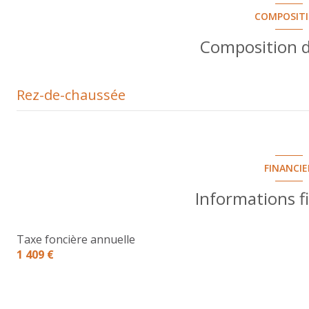
COMPOSIT
Composition d
Rez-de-chaussée
Chambre avec placards
Garage
FINANCIE
Pièce
Informations f
Buanderie
Taxe foncière annuelle
Dégagement
1 409 €
SDD+WC
Chambre