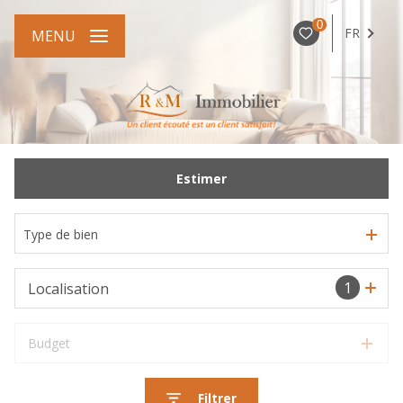
0
FR
MENU
Estimer
Type de bien
1
Localisation
Budget
Filtrer