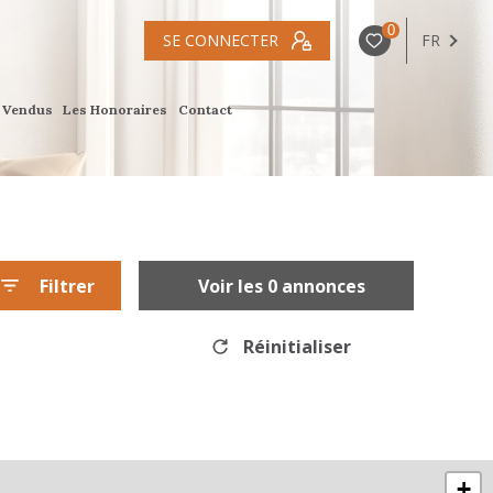
0
SE CONNECTER
FR
s Vendus
Les Honoraires
Contact
Filtrer
Voir les
0
annonces
Réinitialiser
+