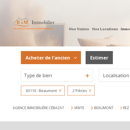
Nos Ventes
Nos Locations
Immo
Acheter
de l'ancien
Estimer
Type de bien
Localisation
De l'ancien
63110 - Beaumont
2 Pièces
AGENCE IMMOBILIÈRE CÉBAZAT
VENTE
BEAUMONT
REZ