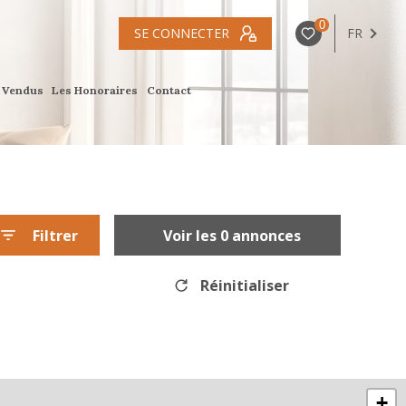
0
SE CONNECTER
FR
s Vendus
Les Honoraires
Contact
Filtrer
Voir les
0
annonces
Réinitialiser
+