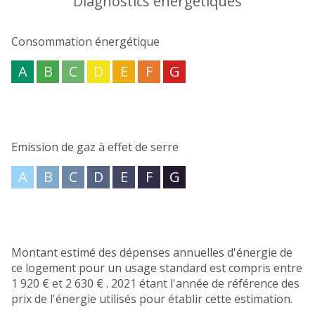
Diagnostics énergetiques
Immobilier qui se fera un plaisir de vous renseigner et
de vous accompagner!
Consommation énergétique
Les informations sur les risques auxquels ce bien est
A
B
C
D
E
F
G
exposé sont disponibles sur le site
Géorisques
Emission de gaz à effet de serre
A
B
C
D
E
F
G
Montant estimé des dépenses annuelles d'énergie de
ce logement pour un usage standard est compris entre
1 920 € et 2 630 € . 2021 étant l'année de référence des
prix de l'énergie utilisés pour établir cette estimation.