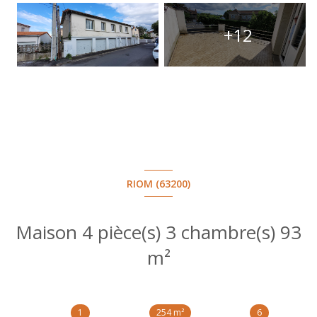
+12
RIOM (63200)
Maison 4 pièce(s) 3 chambre(s) 93
m²
1
254 m²
6