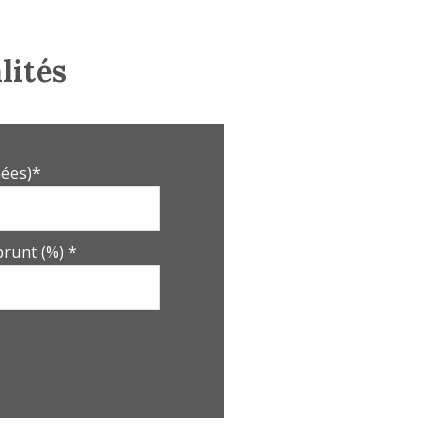
lités
ées)*
runt (%) *