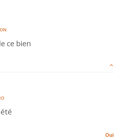
ION
e ce bien
70.03 m²
7.57 m²
RO
21.56 m²
iété
14.30 m²
6.30 m²
Oui