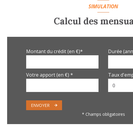
SIMULATION
Calcul des mensua
Montant du crédit (en €)*
Durée (ann
Votre apport (en €) *
Taux d'emp
ENVOYER
* Champs obligatoires