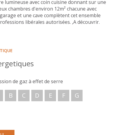
vre lumineuse avec coin cuisine donnant sur une
 deux chambres d'environ 12m² chacune avec
Un garage et une cave complètent cet ensemble
ofessions libérales autorisées. ,A découvrir.
ÉTIQUE
ergetiques
ssion de gaz à effet de serre
B
C
D
E
F
G
AIL