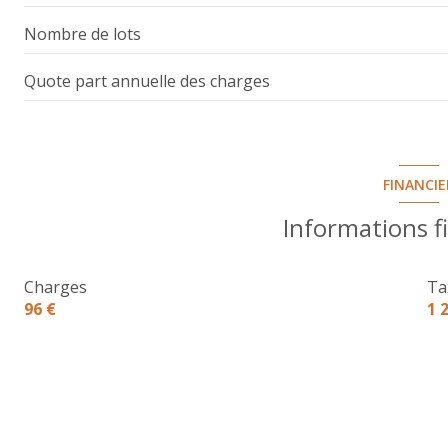
Dégagement
Nombre de lots
Chambre avec placards
Quote part annuelle des charges
Chambre avec placards
Salle de douche
W.C.
FINANCIE
Informations f
Charges
Ta
96 €
1 