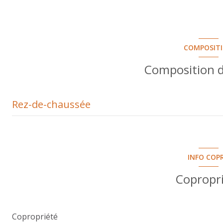
COMPOSIT
Composition d
Rez-de-chaussée
Loi Carrez
Entrée avec placard
INFO COP
Séjour
Copropr
Balcon
Coin cuisine
Copropriété