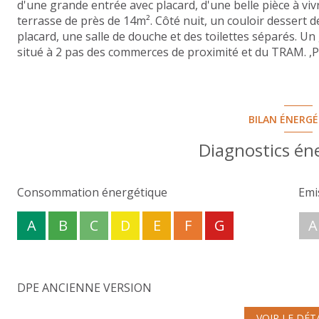
d'une grande entrée avec placard, d'une belle pièce à vi
terrasse de près de 14m². Côté nuit, un couloir dessert
placard, une salle de douche et des toilettes séparés. 
situé à 2 pas des commerces de proximité et du TRAM. ,Pr
BILAN ÉNERG
Diagnostics én
Consommation énergétique
Emi
A
B
C
D
E
F
G
A
DPE ANCIENNE VERSION
VOIR LE DÉT