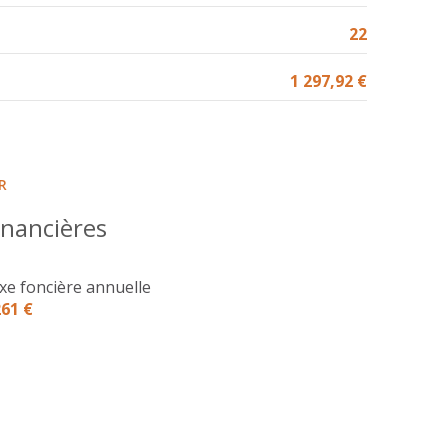
3.50 m²
22
12.24 m²
1 297,92 €
12.20 m²
4.84 m²
1.31 m²
R
inancières
xe foncière annuelle
261 €