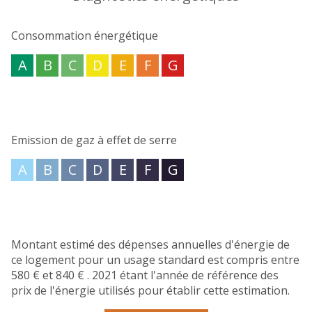
agence R&M Immobilier pour organiser une visite et
découvrir ce nid douillet.
Consommation énergétique
Les informations sur les risques auxquels ce bien est
A
B
C
D
E
F
G
exposé sont disponibles sur le site
Géorisques
Emission de gaz à effet de serre
A
B
C
D
E
F
G
Montant estimé des dépenses annuelles d'énergie de
ce logement pour un usage standard est compris entre
580 € et 840 € . 2021 étant l'année de référence des
prix de l'énergie utilisés pour établir cette estimation.