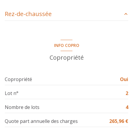
Rez-de-chaussée
salon/sejour
35.44 m²
salle de bain
4.24 m²
INFO COPRO
placard
0.61 m²
Copropriété
placard
0.52 m²
buanderie
1.90 m²
Copropriété
Oui
Lot n°
2
Nombre de lots
4
Quote part annuelle des charges
265,96 €