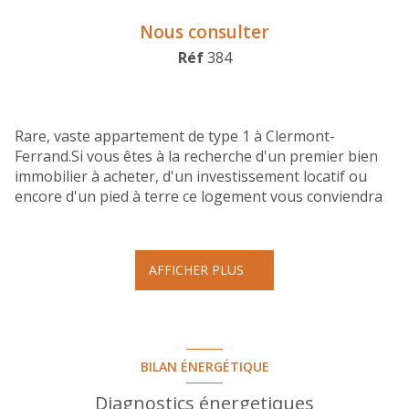
Nous consulter
Réf
384
Rare, vaste appartement de type 1 à Clermont-
Ferrand.Si vous êtes à la recherche d'un premier bien
immobilier à acheter, d'un investissement locatif ou
encore d'un pied à terre ce logement vous conviendra
certainement. Mesurant 42.71m², cet appartement
comprend un pièce pricipale avec cuisine ouverte
d'environ 35m² qui permet de créer un espace nuit
AFFICHER PLUS
sans empiêter sur l'espace de vie, une salle de bains
avec toilettes et une buanderie-chaufferie très pratique
à l'arrière de la cuisine. Situé au premier étage d'une
petite copropriété de 3 étages en plein centre ville, cet
appartement bénéficie d'un chauffage individuel,
BILAN ÉNERGÉTIQUE
représenatant ainsi de faibles charges annuelles. Si ce
bien vous intéresse, n'hésitez pas à contacter votre
Diagnostics énergetiques