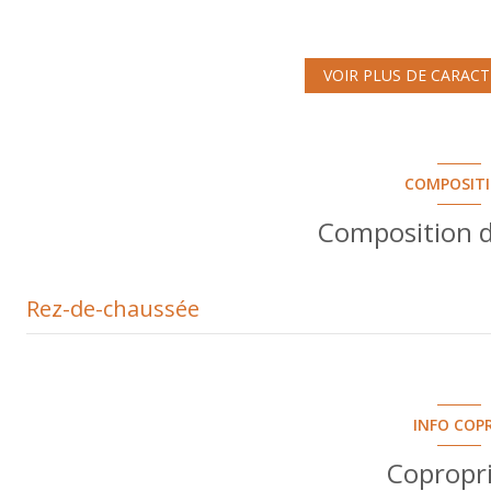
cuisine séparée (équipée)
1 parking(s)
VOIR PLUS DE CARACT
7ème étage
COMPOSIT
ascenseur
Composition d
balcon
Rez-de-chaussée
entrée
cuisine
INFO COP
salon/sejour
Copropr