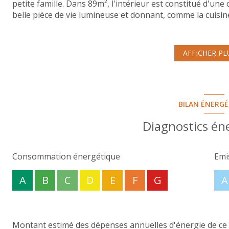
petite famille. Dans 89m², l'intérieur est constitué d'u
belle pièce de vie lumineuse et donnant, comme la cuisin
et d'une salle de bain. Le double vitrage récent garantit 
s'accompage d'une cave et d'une place de sationnement.
que vous et vos meubles! Si vous souhaitez organiser une
AFFICHER PL
contacter votre agence R&M Immobilier.
BILAN ÉNERG
Diagnostics én
Consommation énergétique
Emi
A
B
C
D
E
F
G
A
Montant estimé des dépenses annuelles d'énergie de ce