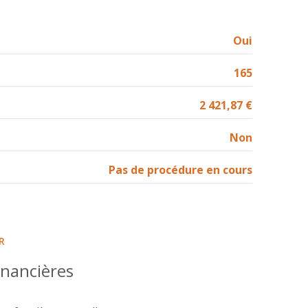
5.93 m²
1.06 m²
Oui
11.25 m²
165
9.25 m²
2 421,87 €
12.57 m²
3.08 m²
Non
8.70 m²
Pas de procédure en cours
3.66 m²
R
inancières