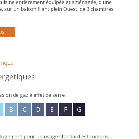
ne cuisine entièrement équipée et aménagée, d'une
e, sur un balcon filant plein Ouest, de 3 chambres
la tranquillité des occupants. Le logement
 Pour conclure, cet appartement n'attend plus
 visite de cet appartement, n'hésitez pas à
US
ÉTIQUE
ergetiques
ssion de gaz à effet de serre
B
C
D
E
F
G
 logement pour un usage standard est compris