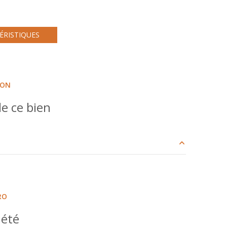
Chauffage collectif : radiateur (gaz)
exposition Est-Ouest
ÉRISTIQUES
7 étage(s)
ION
cave
e ce bien
interphone
10.93 m²
10.44 m²
RO
24.84 m²
iété