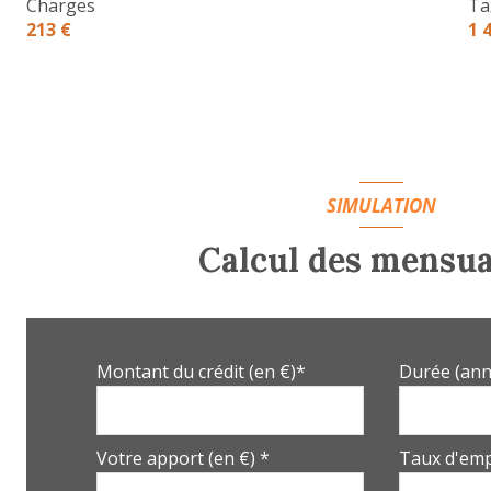
Charges
Ta
213 €
1 
SIMULATION
Calcul des mensua
Montant du crédit (en €)*
Durée (ann
Votre apport (en €) *
Taux d'emp