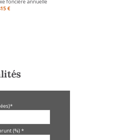
xe foncière annuelle
415 €
lités
ées)*
runt (%) *