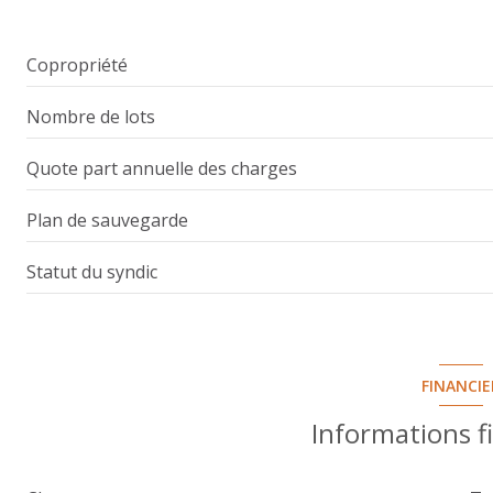
salle de bain
WC
Copropriété
chambre
Nombre de lots
chambre
Quote part annuelle des charges
chambre
placard
Plan de sauvegarde
balcon
Statut du syndic
cave
FINANCIE
Informations f