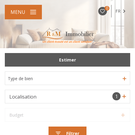
0
FR
MENU
Estimer
Type de bien
1
Localisation
Budget
Filtrer