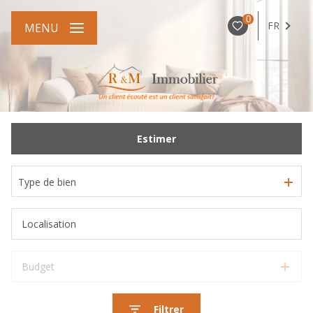
0
FR
MENU
Estimer
Type de bien
Budget
Filtrer